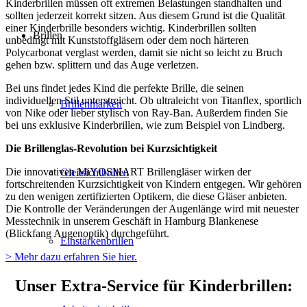
Kinderbrillen müssen oft extremen Belastungen standhalten und
sollten jederzeit korrekt sitzen. Aus diesem Grund ist die Qualität
einer Kinderbrille besonders wichtig. Kinderbrillen sollten
Brillen
unbedingt mit Kunststoffgläsern oder dem noch härteren
Polycarbonat verglast werden, damit sie nicht so leicht zu Bruch
gehen bzw. splittern und das Auge verletzen.
Bei uns findet jedes Kind die perfekte Brille, die seinen
individuellen Stil unterstreicht. Ob ultraleicht von Titanflex, sportlich
Brillenmarken
von Nike oder lieber stylisch von Ray-Ban. Außerdem finden Sie
bei uns exklusive Kinderbrillen, wie zum Beispiel von Lindberg.
Die Brillenglas-Revolution bei Kurzsichtigkeit
Die innovativen MiYOSMART Brillengläser wirken der
Gleitsichtbrillen
fortschreitenden Kurzsichtigkeit von Kindern entgegen. Wir gehören
zu den wenigen zertifizierten Optikern, die diese Gläser anbieten.
Die Kontrolle der Veränderungen der Augenlänge wird mit neuester
Messtechnik in unserem Geschäft in Hamburg Blankenese
(Blickfang Augenoptik) durchgeführt.
Einstärkenbrillen
> Mehr dazu erfahren Sie hier.
Unser Extra-Service für Kinderbrillen: