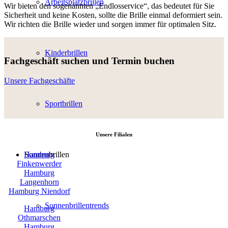
Arbeitsplatzbrillen
Wir bieten den sogenannten „Endlosservice“, das bedeutet für Sie
Sicherheit und keine Kosten, sollte die Brille einmal deformiert sein.
Wir richten die Brille wieder und sorgen immer für optimalen Sitz.
Kinderbrillen
Fachgeschäft suchen und Termin buchen
Unsere Fachgeschäfte
Sportbrillen
Unsere Filialen
Hamburg
Sonnenbrillen
Finkenwerder
Hamburg
Langenhorn
Hamburg Niendorf
Sonnenbrillentrends
Hamburg
Othmarschen
Hamburg